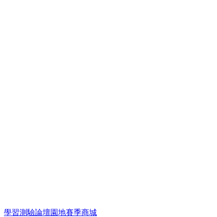
學習
測驗
論壇
園地
賽季
商城