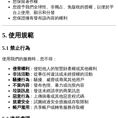
您保留著作權
您授予我們全球性、非獨占、免版稅的授權，以便於平
台上使用、顯示和分發
您保證擁有發布該內容的權利
5. 使用規範
5.1 禁止行為
使用我們的服務時，您不得：
侵害權利
：侵犯他人的智慧財產權或其他權利
非法活動
：從事任何違法或未經授權的活動
騷擾行為
：騷擾、威脅或辱罵其他用戶
不當內容
：發布色情、暴力或仇恨內容
垃圾訊息
：發送未經請求的商業訊息
惡意行為
：上傳病毒或其他惡意程式碼
規避安全
：試圖繞過安全措施或存取限制
帳戶濫用
：共享帳戶或轉售服務存取權