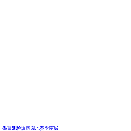
學習
測驗
論壇
園地
賽季
商城