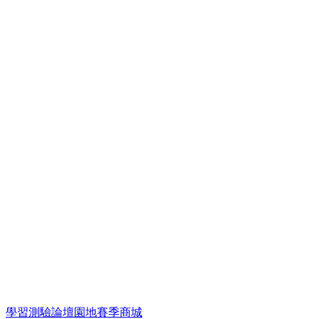
學習
測驗
論壇
園地
賽季
商城